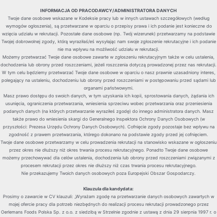
INFORMACJA OD PRACODAWCY/ADMINISTRATORA DANYCH
Twoje dane osobowe wskazane w Kodeksie pracy lub w innych ustawach szczegółowych (według
wymogów ogłoszenia), są przetwarzane w oparciu o przepisy prawa i ich podanie jest konieczne do
wzięcia udziału w rekrutacji. Pozostałe dane osobowe (np. Twój wizerunek) przetwarzamy na podstawie
Twojej dobrowolnej zgody, którą wyraziłaś/eś wysyłając nam swoje zgłoszenie rekrutacyjne i ich podanie
nie ma wpływu na możliwość udziału w rekrutacji.
Możemy przetwarzać Twoje dane osobowe zawarte w zgłoszeniu rekrutacyjnym także w celu ustalenia,
dochodzenia lub obrony przed roszczeniami, jeżeli roszczenia dotyczą prowadzonej przez nas rekrutacji.
W tym celu będziemy przetwarzać Twoje dane osobowe w oparciu o nasz prawnie uzasadniony interes,
polegający na ustaleniu, dochodzeniu lub obrony przed roszczeniami w postępowaniu przed sądami lub
organami państwowymi.
Masz prawo dostępu do swoich danych, w tym uzyskania ich kopii, sprostowania danych, żądania ich
usunięcia, ograniczenia przetwarzania, wniesienia sprzeciwu wobec przetwarzania oraz przeniesienia
podanych danych (na których przetwarzanie wyraziłeś zgodę) do innego administratora danych. Masz
także prawo do wniesienia skargi do Generalnego Inspektora Ochrony Danych Osobowych (w
przyszłości: Prezesa Urzędu Ochrony Danych Osobowych). Cofnięcie zgody pozostaje bez wpływu na
zgodność z prawem przetwarzania, którego dokonano na podstawie zgody przed jej cofnięciem.
Twoje dane osobowe przetwarzamy w celu prowadzenia rekrutacji na stanowisko wskazane w ogłoszeniu
przez okres nie dłuższy niż okres trwania procesu rekrutacyjnego. Ponadto Twoje dane osobowe
możemy przechowywać dla celów ustalenia, dochodzenia lub obrony przed roszczeniami związanymi z
procesem rekrutacji przez okres nie dłuższy niż czas trwania procesu rekrutacyjnego.
Nie przekazujemy Twoich danych osobowych poza Europejski Obszar Gospodarczy.
Klauzula dla kandydata:
Prosimy o zawarcie w CV klauzuli: „Wyrażam zgodę na przetwarzanie danych osobowych zawartych w
mojej ofercie pracy dla potrzeb niezbędnych do realizacji procesu rekrutacji prowadzonego przez
Oerlemans Foods Polska Sp. z o.o. z siedzibą w Strzelnie zgodnie z ustawą z dnia 29 sierpnia 1997 r. o